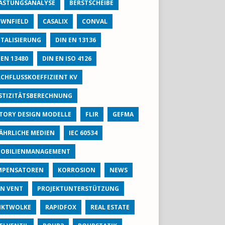
ASTUNGSANALYSE
BERSTSCHEIBE
WNFIELD
CASALIX
CONVAL
ITALISIERUNG
DIN EN 13136
 EN 13480
DIN EN ISO 4126
CHFLUSSKOEFFIZIENT KV
STIZITÄTSBERECHNUNG
TORY DESIGN MODELLE
FLIR
GEFMA
ÄHRLICHE MEDIEN
IEC 60534
OBILIENMANAGEMENT
MPENSATOREN
KORROSION
NEWS
N VENT
PROJEKTUNTERSTÜTZUNG
NKTWOLKE
RAPIDFOX
REAL ESTATE