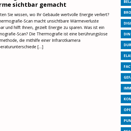
BEL
me sichtbar gemacht
BRO
en Sie wissen, wo Ihr Gebäude wertvolle Energie verliert?
hermografie-Scan macht unsichtbare Wärmeverluste
DIG
bar und hilft Ihnen, gezielt Energie zu sparen. Was ist ein
ografie-Scan? Die Thermografie ist eine berührungslose
DIN
ethode, die mithilfe einer Infrarotkamera
DUR
eraturunterschiede
[…]
ELA
FAC
GEF
IMM
KO
OPE
PU