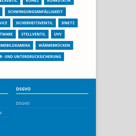
ELVENTIL
ROHR2
ROHRSTATIK
SCHWINGUNGSANFÄLLIGKEIT
VICE
SICHERHEITSVENTIL
SINETZ
TWARE
STELLVENTIL
UVV
MEBILDKAMERA
WÄRMEBRÜCKEN
R- UND UNTERDRUCKSICHERUNG
DSGVO
DSGVO
!