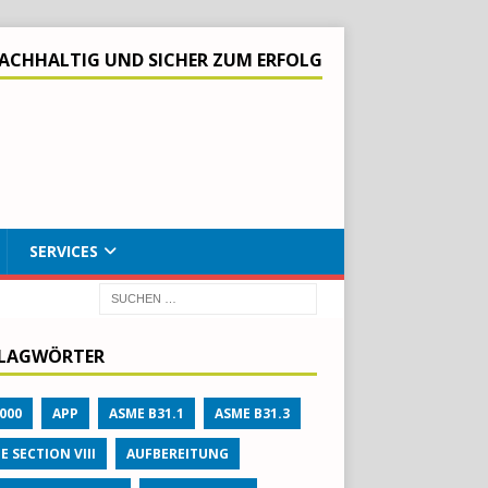
ACHHALTIG UND SICHER ZUM ERFOLG
SERVICES
LAGWÖRTER
000
APP
ASME B31.1
ASME B31.3
E SECTION VIII
AUFBEREITUNG