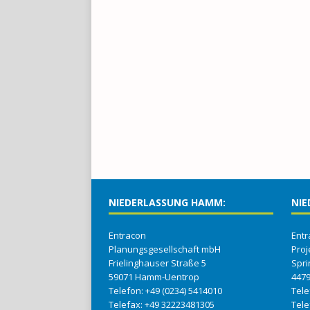
NIEDERLASSUNG HAMM:
NIE
Entracon
Entr
Planungsgesellschaft mbH
Proj
Frielinghauser Straße 5
Spri
59071 Hamm-Uentrop
447
Telefon: +49 (0234) 5414010
Tel
Telefax: +49 32223481305
Tel