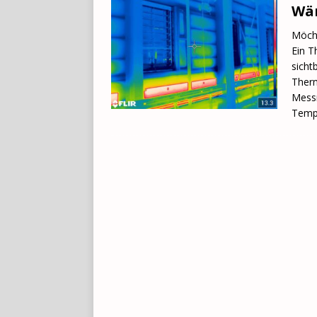
Wär
Möcht
Ein T
sicht
Therm
Messm
Temp