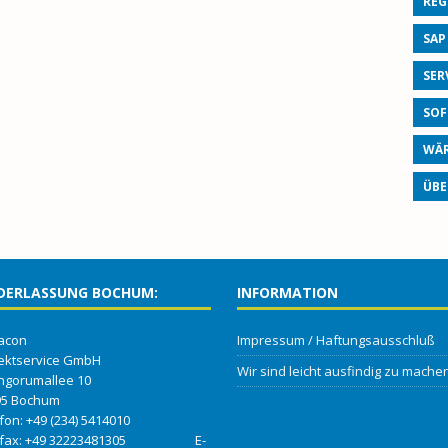
REG
SAP
SER
SOF
WÄR
ÜBE
DERLASSUNG BOCHUM:
INFORMATION
acon
Impressum / Haftungsausschluß
ektservice GmbH
Wir sind leicht ausfindig zu machen
ngorumallee 10
95 Bochum
efon: +49 (234) 5414010
efax: +49 32223481305 E-