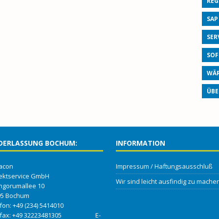
REG
SAP
SER
SOF
WÄR
ÜBE
DERLASSUNG BOCHUM:
INFORMATION
acon
Impressum / Haftungsausschluß
ektservice GmbH
Wir sind leicht ausfindig zu machen
ngorumallee 10
95 Bochum
efon: +49 (234) 5414010
efax: +49 32223481305 E-