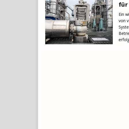
für
Ein w
von v
Syste
Betri
erfol