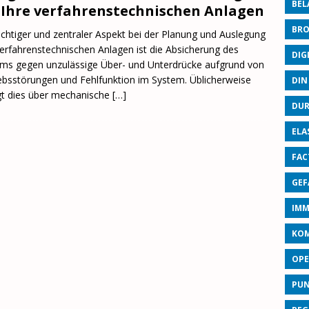
BEL
 Ihre verfahrenstechnischen Anlagen
BRO
ichtiger und zentraler Aspekt bei der Planung und Auslegung
erfahrenstechnischen Anlagen ist die Absicherung des
DIG
ms gegen unzulässige Über- und Unterdrücke aufgrund von
ebsstörungen und Fehlfunktion im System. Üblicherweise
DIN
gt dies über mechanische
[…]
DUR
ELA
FAC
GEF
IMM
KO
OPE
PU