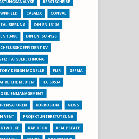
ASTUNGSANALYSE
BERSTSCHEIBE
WNFIELD
CASALIX
CONVAL
ITALISIERUNG
DIN EN 13136
 EN 13480
DIN EN ISO 4126
CHFLUSSKOEFFIZIENT KV
STIZITÄTSBERECHNUNG
TORY DESIGN MODELLE
FLIR
GEFMA
ÄHRLICHE MEDIEN
IEC 60534
OBILIENMANAGEMENT
MPENSATOREN
KORROSION
NEWS
N VENT
PROJEKTUNTERSTÜTZUNG
NKTWOLKE
RAPIDFOX
REAL ESTATE