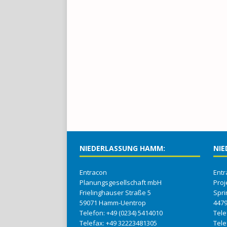
NIEDERLASSUNG HAMM:
NIE
Entracon
Entr
Planungsgesellschaft mbH
Proj
Frielinghauser Straße 5
Spri
59071 Hamm-Uentrop
447
Telefon: +49 (0234) 5414010
Tel
Telefax: +49 32223481305
Tel