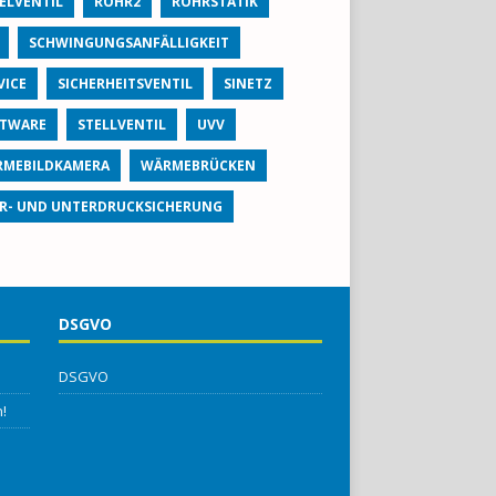
ELVENTIL
ROHR2
ROHRSTATIK
SCHWINGUNGSANFÄLLIGKEIT
VICE
SICHERHEITSVENTIL
SINETZ
TWARE
STELLVENTIL
UVV
MEBILDKAMERA
WÄRMEBRÜCKEN
R- UND UNTERDRUCKSICHERUNG
DSGVO
DSGVO
!