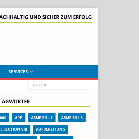
ACHHALTIG UND SICHER ZUM ERFOLG
SERVICES
LAGWÖRTER
000
APP
ASME B31.1
ASME B31.3
E SECTION VIII
AUFBEREITUNG