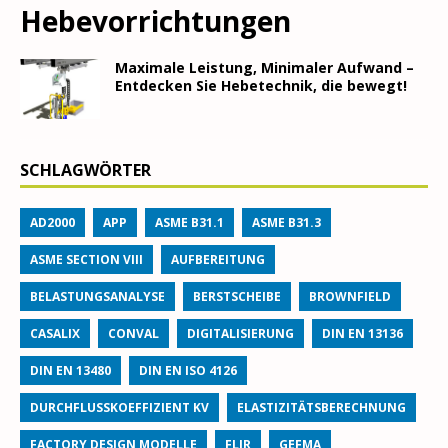
Hebevorrichtungen
Maximale Leistung, Minimaler Aufwand –
Entdecken Sie Hebetechnik, die bewegt!
SCHLAGWÖRTER
AD2000
APP
ASME B31.1
ASME B31.3
ASME SECTION VIII
AUFBEREITUNG
BELASTUNGSANALYSE
BERSTSCHEIBE
BROWNFIELD
CASALIX
CONVAL
DIGITALISIERUNG
DIN EN 13136
DIN EN 13480
DIN EN ISO 4126
DURCHFLUSSKOEFFIZIENT KV
ELASTIZITÄTSBERECHNUNG
FACTORY DESIGN MODELLE
FLIR
GEFMA