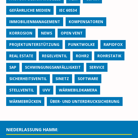
GEFÄHRLICHE MEDIEN
IEC 60534
IMMOBILIENMANAGEMENT
KOMPENSATOREN
KORROSION
NEWS
OPEN VENT
PROJEKTUNTERSTÜTZUNG
PUNKTWOLKE
RAPIDFOX
REAL ESTATE
REGELVENTIL
ROHR2
ROHRSTATIK
SAP
SCHWINGUNGSANFÄLLIGKEIT
SERVICE
SICHERHEITSVENTIL
SINETZ
SOFTWARE
STELLVENTIL
UVV
WÄRMEBILDKAMERA
WÄRMEBRÜCKEN
ÜBER- UND UNTERDRUCKSICHERUNG
NIEDERLASSUNG HAMM: