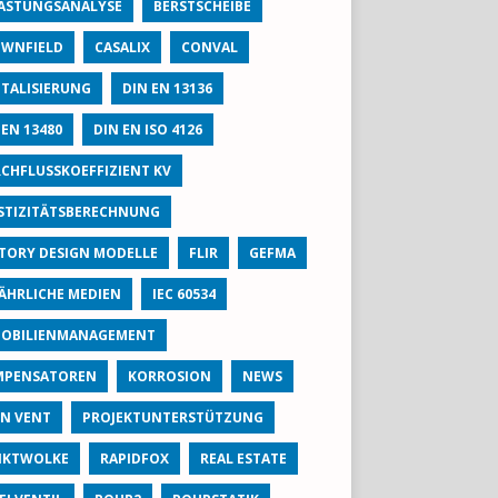
ASTUNGSANALYSE
BERSTSCHEIBE
WNFIELD
CASALIX
CONVAL
ITALISIERUNG
DIN EN 13136
 EN 13480
DIN EN ISO 4126
CHFLUSSKOEFFIZIENT KV
STIZITÄTSBERECHNUNG
TORY DESIGN MODELLE
FLIR
GEFMA
ÄHRLICHE MEDIEN
IEC 60534
OBILIENMANAGEMENT
MPENSATOREN
KORROSION
NEWS
N VENT
PROJEKTUNTERSTÜTZUNG
NKTWOLKE
RAPIDFOX
REAL ESTATE