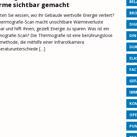
BEL
me sichtbar gemacht
BRO
en Sie wissen, wo Ihr Gebäude wertvolle Energie verliert?
hermografie-Scan macht unsichtbare Wärmeverluste
DIG
bar und hilft Ihnen, gezielt Energie zu sparen. Was ist ein
ografie-Scan? Die Thermografie ist eine berührungslose
DIN
ethode, die mithilfe einer Infrarotkamera
DUR
eraturunterschiede
[…]
ELA
FAC
GEF
IMM
KO
OPE
PU