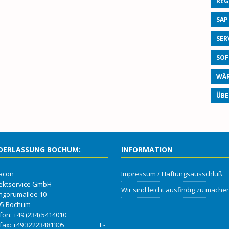
REG
SAP
SER
SOF
WÄR
ÜBE
DERLASSUNG BOCHUM:
INFORMATION
acon
Impressum / Haftungsausschluß
ektservice GmbH
Wir sind leicht ausfindig zu machen
ngorumallee 10
95 Bochum
efon: +49 (234) 5414010
efax: +49 32223481305 E-