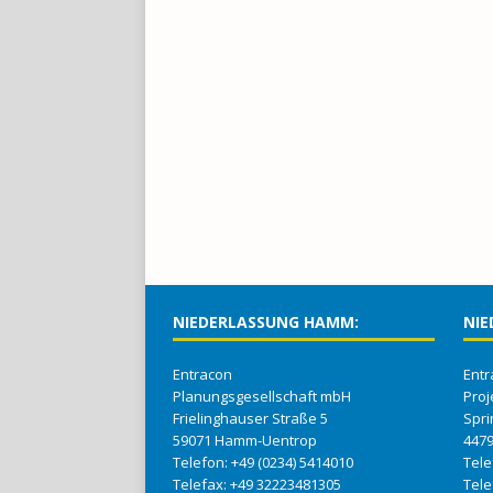
NIEDERLASSUNG HAMM:
NIE
Entracon
Entr
Planungsgesellschaft mbH
Proj
Frielinghauser Straße 5
Spri
59071 Hamm-Uentrop
447
Telefon: +49 (0234) 5414010
Tel
Telefax: +49 32223481305
Tel