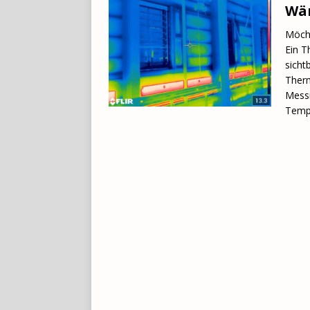
Wär
Möcht
Ein T
sicht
Therm
Messm
Temp