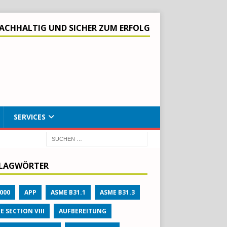
ACHHALTIG UND SICHER ZUM ERFOLG
SERVICES
LAGWÖRTER
000
APP
ASME B31.1
ASME B31.3
E SECTION VIII
AUFBEREITUNG