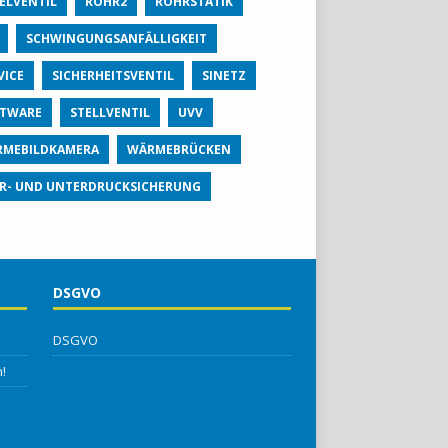
ELVENTIL
ROHR2
ROHRSTATIK
SCHWINGUNGSANFÄLLIGKEIT
VICE
SICHERHEITSVENTIL
SINETZ
TWARE
STELLVENTIL
UVV
MEBILDKAMERA
WÄRMEBRÜCKEN
R- UND UNTERDRUCKSICHERUNG
DSGVO
DSGVO
!